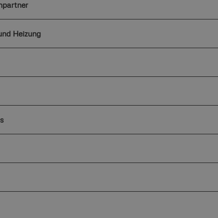
hpartner
und Heizung
s