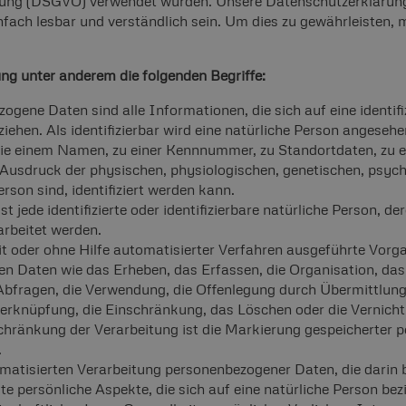
ng (DSGVO) verwendet wurden. Unsere Datenschutzerklärung so
fach lesbar und verständlich sein. Um dies zu gewährleisten,
ng unter anderem die folgenden Begriffe:
ogene Daten sind alle Informationen, die sich auf eine identifiz
iehen. Als identifizierbar wird eine natürliche Person angesehen
ie einem Namen, zu einer Kennnummer, zu Standortdaten, zu e
sdruck der physischen, physiologischen, genetischen, psychis
erson sind, identifiziert werden kann.
ist jede identifizierte oder identifizierbare natürliche Person
arbeitet werden.
mit oder ohne Hilfe automatisierter Verfahren ausgeführte Vor
Daten wie das Erheben, das Erfassen, die Organisation, das 
Abfragen, die Verwendung, die Offenlegung durch Übermittlung
 Verknüpfung, die Einschränkung, das Löschen oder die Vernich
schränkung der Verarbeitung ist die Markierung gespeicherter 
.
automatisierten Verarbeitung personenbezogener Daten, die dari
persönliche Aspekte, die sich auf eine natürliche Person bez