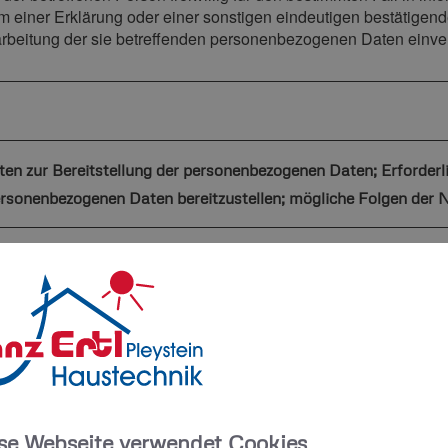
einer Erklärung oder einer sonstigen eindeutigen bestätigende
rarbeitung der sie betreffenden personenbezogenen Daten einver
ften zur Bereitstellung der personenbezogenen Daten; Erforderl
ersonenbezogenen Daten bereitzustellen; mögliche Folgen der N
eite
ics zur Webanalyse
se Webseite verwendet Cookies