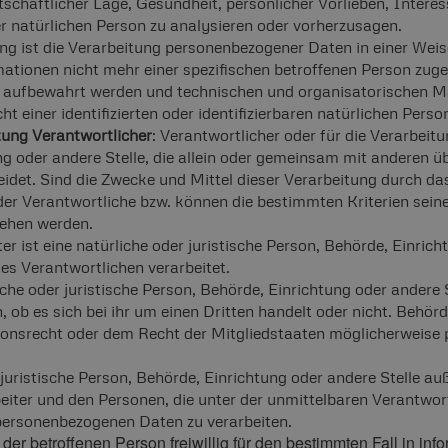
tschaftlicher Lage, Gesundheit, persönlicher Vorlieben, Interes
r natürlichen Person zu analysieren oder vorherzusagen.
ng ist die Verarbeitung personenbezogener Daten in einer Wei
ationen nicht mehr einer spezifischen betroffenen Person zug
 aufbewahrt werden und technischen und organisatorischen M
 einer identifizierten oder identifizierbaren natürlichen Pers
itung Verantwortlicher
: Verantwortlicher oder für die Verarbeitu
ng oder andere Stelle, die allein oder gemeinsam mit anderen ü
det. Sind die Zwecke und Mittel dieser Verarbeitung durch da
der Verantwortliche bzw. können die bestimmten Kriterien se
sehen werden.
er ist eine natürliche oder juristische Person, Behörde, Einrich
s Verantwortlichen verarbeitet.
iche oder juristische Person, Behörde, Einrichtung oder andere
 ob es sich bei ihr um einen Dritten handelt oder nicht. Behö
nsrecht oder dem Recht der Mitgliedstaaten möglicherweise p
er juristische Person, Behörde, Einrichtung oder andere Stelle a
eiter und den Personen, die unter der unmittelbaren Verantwor
 personenbezogenen Daten zu verarbeiten.
n der betroffenen Person freiwillig für den bestimmten Fall in i