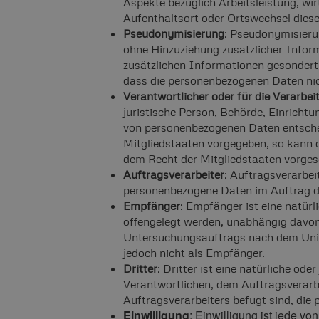
Aspekte bezüglich Arbeitsleistung, wir
Aufenthaltsort oder Ortswechsel diese
Pseudonymisierung
: Pseudonymisieru
ohne Hinzuziehung zusätzlicher Inform
zusätzlichen Informationen gesondert
dass die personenbezogenen Daten nicht
Verantwortlicher oder für die Verarbe
juristische Person, Behörde, Einrichtu
von personenbezogenen Daten entschei
Mitgliedstaaten vorgegeben, so kann 
dem Recht der Mitgliedstaaten vorge
Auftragsverarbeiter
: Auftragsverarbeit
personenbezogene Daten im Auftrag de
Empfänger
: Empfänger ist eine natürl
offengelegt werden, unabhängig davon,
Untersuchungsauftrags nach dem Unio
jedoch nicht als Empfänger.
Dritter
: Dritter ist eine natürliche od
Verantwortlichen, dem Auftragsverarb
Auftragsverarbeiters befugt sind, die
Einwilligung
: Einwilligung ist jede vo