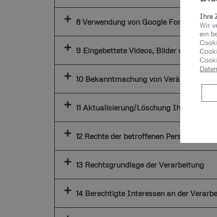
Ihre 
8 Verwendung von Google Fonts
Wir v
ein b
Cooki
9 Eingebettete Videos, Bilder und Links 
Cooki
Cooki
Daten
10 Bekanntmachung von Veränderungen
11 Aktualisierung/Löschung Ihrer persön
12 Rechte der betroffenen Personen
13 Rechtsgrundlage der Verarbeitung
14 Berechtigte Interessen an der Verarb