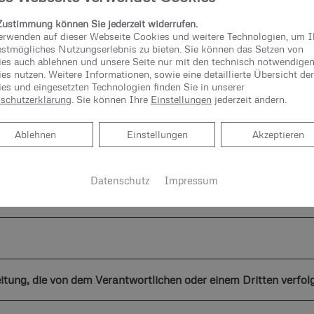
Zustimmung können Sie jederzeit widerrufen.
erwenden auf dieser Webseite Cookies und weitere Technologien, um 
estmögliches Nutzungserlebnis zu bieten. Sie können das Setzen von
es auch ablehnen und unsere Seite nur mit den technisch notwendige
zu externen Internetseiten
es nutzen. Weitere Informationen, sowie eine detaillierte Übersicht der
es und eingesetzten Technologien finden Sie in unserer
schutzerklärung
. Sie können Ihre
Einstellungen
jederzeit ändern.
Ablehnen
Ablehnen
Einstellungen
Akzeptieren
lichen Daten
Datenschutz
Impressum
eitung, die von dem Verantwortlichen oder einem Dritten verfol