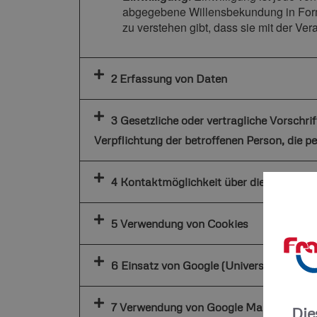
abgegebene Willensbekundung in Form 
zu verstehen gibt, dass sie mit der Ve
2 Erfassung von Daten
3 Gesetzliche oder vertragliche Vorschri
Verpflichtung der betroffenen Person, die p
4 Kontaktmöglichkeit über die Internets
5 Verwendung von Cookies
6 Einsatz von Google (Universal) Analyt
7 Verwendung von Google Maps
Die