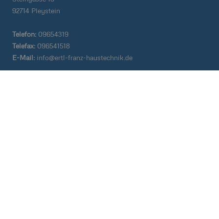
92714 Pleystein
Telefon:
09654319
Telefax:
096541518
E-Mail:
info@ertl-franz-haustechnik.de
Impressum
Datenschutz
Kontakt
Barrierefreiheit