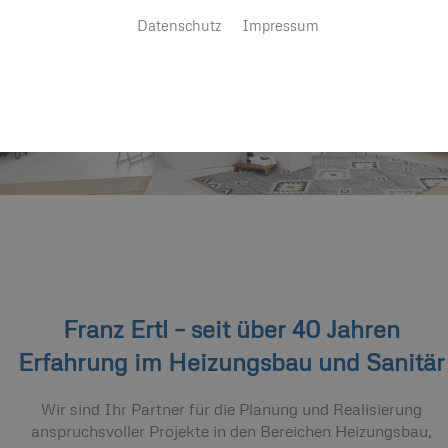
Datenschutz
Impressum
Franz Ertl – seit über 40 Jahren
Erfahrung im Heizungsbau und Sanitär
Wir sind Ihr Partner für die Planung und Realisierung
anspruchsvoller Projekte in den Bereichen Heizungsbau,